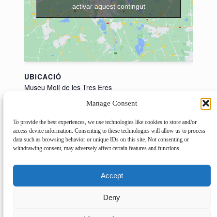
activar aquest contingut
UBICACIÓ
Museu Molí de les Tres Eres
Via Augusta, 1
Manage Consent
Cambrils
,
Tarragona
43850
Spain
+ Mapa de
To provide the best experiences, we use technologies like cookies to store and/or
Google
access device information. Consenting to these technologies will allow us to process
data such as browsing behavior or unique IDs on this site. Not consenting or
withdrawing consent, may adversely affect certain features and functions.
100 coses que cal saber sobre Intel·ligència
El fill del
Artificial
sabater
Accept
Deny