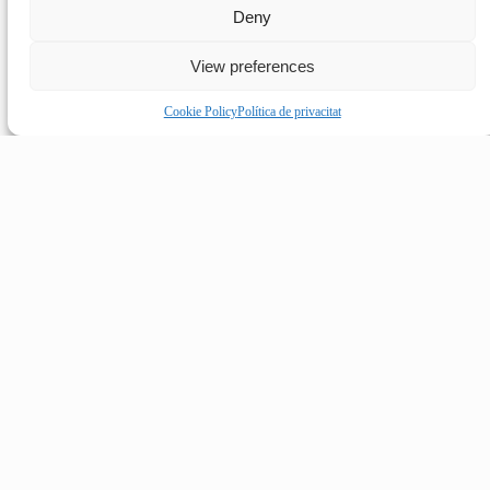
Deny
View preferences
Cookie Policy
Política de privacitat
ELS CULDOLLA
Fer un espectacle de Roald Dalh, és
envescar tothom i deixar-lo enganxat a la...
CONTINUA LLEGINT...