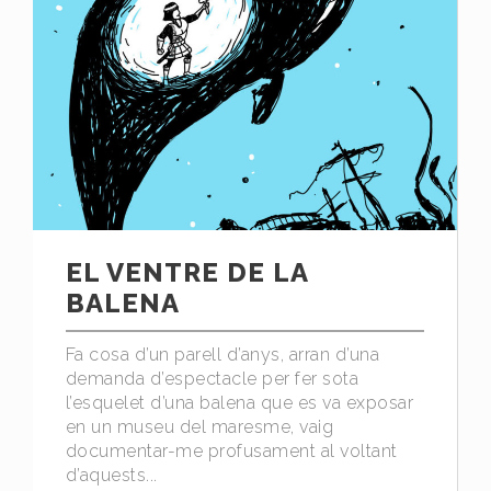
EL VENTRE DE LA
BALENA
Fa cosa d’un parell d’anys, arran d’una
demanda d’espectacle per fer sota
l’esquelet d’una balena que es va exposar
en un museu del maresme, vaig
documentar-me profusament al voltant
d’aquests...