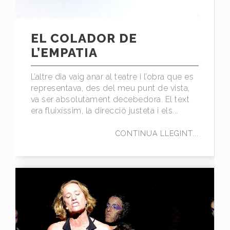
EL COLADOR DE
L’EMPATIA
L’altre dia vaig anar al teatre i l’obra que es
representava, des del meu punt de vista,
va ser absolutament decebedora. El text
era fluixíssim, la direcció justeta i els...
CONTINUA LLEGINT...