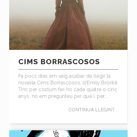
CIMS BORRASCOSOS
Fa pocs dies em vaig acabar de llegir la
novel·la Cims Borrascosos, d’Emily Brontë.
Tinc per costum fer-ho cada quatre o cinc
anys, no em pregunteu per què i, per...
CONTINUA LLEGINT...