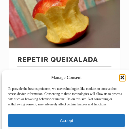
REPETIR QUEIXALADA
El que passa, al meu entendre, és que hi
Manage Consent
ha espectacles que poden, que haurien!
de veure’s i poder-se veure dues o tres o
To provide the best experiences, we use technologies like cookies to store and/or
les vegades que faci...
access device information. Consenting to these technologies will allow us to process
data such as browsing behavior or unique IDs on this site. Not consenting or
withdrawing consent, may adversely affect certain features and functions.
CONTINUA LLEGINT...
Accept