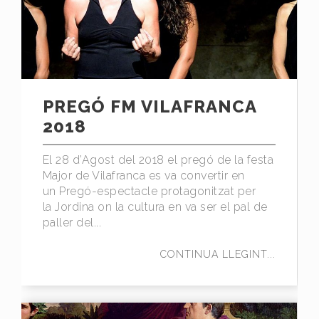
PREGÓ FM VILAFRANCA
2018
El 28 d’Agost del 2018 el pregó de la festa
Major de Vilafranca es va convertir en
un Pregó-espectacle protagonitzat per
la Jordina on la cultura en va ser el pal de
paller del...
CONTINUA LLEGINT...