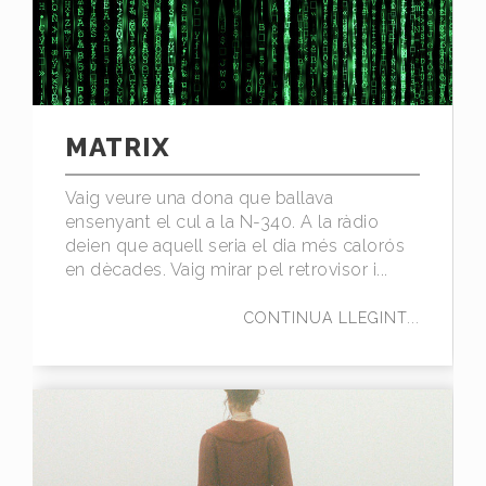
MATRIX
Vaig veure una dona que ballava
ensenyant el cul a la N-340. A la ràdio
deien que aquell seria el dia més calorós
en dècades. Vaig mirar pel retrovisor i...
CONTINUA LLEGINT...