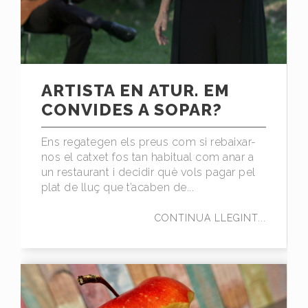
ARTISTA EN ATUR. EM
CONVIDES A SOPAR?
Ens regategen els preus com si rebaixar-
nos el catxet fos tan habitual com anar a
un restaurant i decidir què vols pagar pel
plat de lluç que t’acaben de...
CONTINUA LLEGINT...