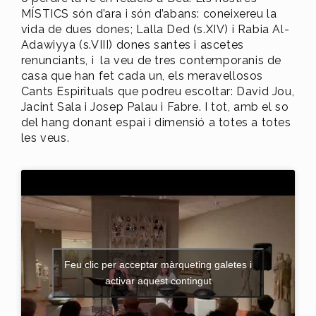
MÍSTICS són d’ara i són d’abans: coneixereu la
vida de dues dones; Lalla Ded (s.XIV) i Rabia Al-
Adawiyya (s.VIII) dones santes i ascetes
renunciants, i la veu de tres contemporanis de
casa que han fet cada un, els meravellosos
Cants Espirituals que podreu escoltar: David Jou,
Jacint Sala i Josep Palau i Fabre. I tot, amb el so
del hang donant espai i dimensió a totes a totes
les veus.
Feu clic per acceptar màrqueting galetes i
activar aquest contingut