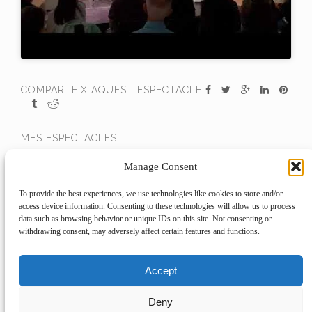
COMPARTEIX AQUEST ESPECTACLE
MÉS ESPECTACLES
Manage Consent
To provide the best experiences, we use technologies like cookies to store and/or
access device information. Consenting to these technologies will allow us to process
data such as browsing behavior or unique IDs on this site. Not consenting or
withdrawing consent, may adversely affect certain features and functions.
PREGONEM
MÀQUINES SEXUALS
Accept
Deny