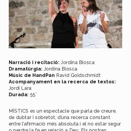
Narració i recitació:
Jordina Biosca
Dramatúrgia:
Jordina Biosca
Músic de HandPan
Ravid Goldschmidt
Acompanyament en la recerca de textos:
Jordi Lara
Durada:
55′
MÍSTICS es un espectacle que parla de creure,
de dubtar i sobretot, d’una recerca constant
entre l’afirmació més absoluta i el no estar segur
o perdre la fe en relació a Deu. Els nostres