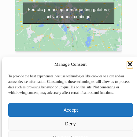
Feu clic per acceptar màrqueting galetes i
activar aquest contingut
UBICACIÓ
Manage Consent
Teatro Filarmónica
C. Mendizábal, 3
To provide the best experiences, we use technologies like cookies to store and/or
access device information. Consenting to these technologies will allow us to process
Oviedo
,
Asturias
33003
+ Mapa de Google
data such as browsing behavior or unique IDs on this site. Not consenting or
withdrawing consent, may adversely affect certain features and functions.
Ángel González, poesía y vida
El seny i la rauxa
Accept
Deny