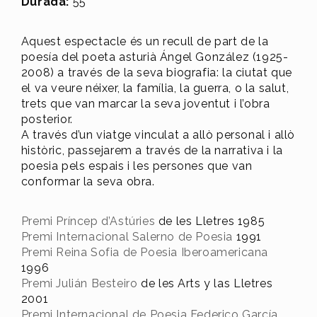
Durada:
55′
Aquest espectacle és un recull de part de la
poesía del poeta asturià Ángel González (1925-
2008) a través de la seva biografia: la ciutat que
el va veure néixer, la família, la guerra, o la salut,
trets que van marcar la seva joventut i l’obra
posterior.
A través d’un viatge vinculat a allò personal i allò
històric, passejarem a través de la narrativa i la
poesia pels espais i les persones que van
conformar la seva obra.
Premi Príncep d’Astúries
de les Lletres 1985
Premi Internacional Salerno de Poesia
1991
Premi Reina Sofia de Poesia Iberoamericana
1996
Premi Julián Besteiro
de les Arts y las Lletres
2001
Premi Internacional de Poesia Federico García